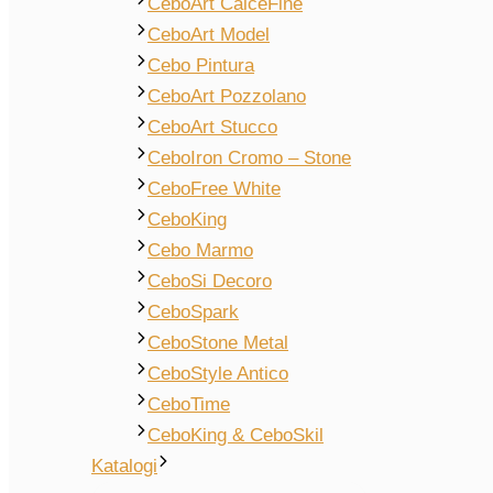
CeboArt CalceFine
CeboArt Model
Cebo Pintura
CeboArt Pozzolano
CeboArt Stucco
CeboIron Cromo – Stone
CeboFree White
CeboKing
Cebo Marmo
CeboSi Decoro
CeboSpark
CeboStone Metal
CeboStyle Antico
CeboTime
CeboKing & CeboSkil
Katalogi