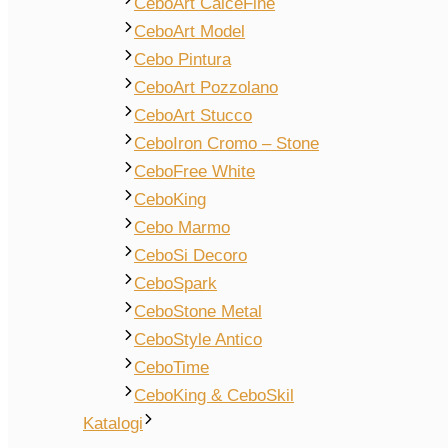
CeboArt CalceFine
CeboArt Model
Cebo Pintura
CeboArt Pozzolano
CeboArt Stucco
CeboIron Cromo – Stone
CeboFree White
CeboKing
Cebo Marmo
CeboSi Decoro
CeboSpark
CeboStone Metal
CeboStyle Antico
CeboTime
CeboKing & CeboSkil
Katalogi